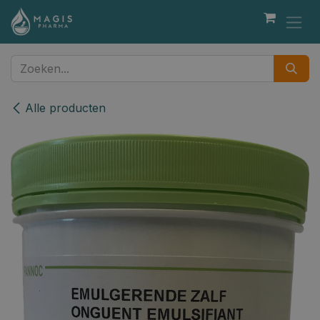
Overslaan naar inhoud
Alle producten