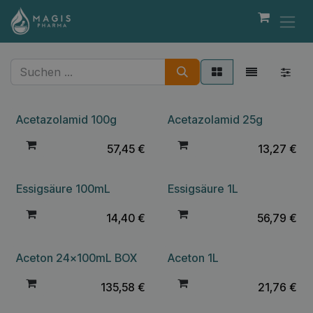
Zum Inhalt springen
Acetazolamid 100g
Acetazolamid 25g
57,45
€
13,27
€
Essigsäure 100mL
Essigsäure 1L
14,40
€
56,79
€
Aceton 24x100mL BOX
Aceton 1L
135,58
€
21,76
€