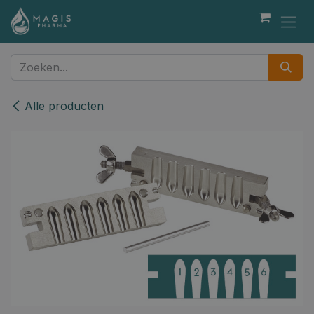
Overslaan naar inhoud
Alle producten