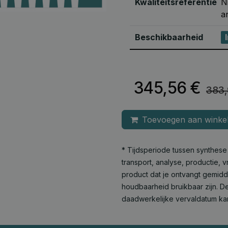
Kwaliteitsreferentie
N
a
Beschikbaarheid
345,56
€
383
Toevoegen aan winke
* Tijdsperiode tussen synthes
transport, analyse, productie,
product dat je ontvangt gemid
houdbaarheid bruikbaar zijn. De
daadwerkelijke vervaldatum ka