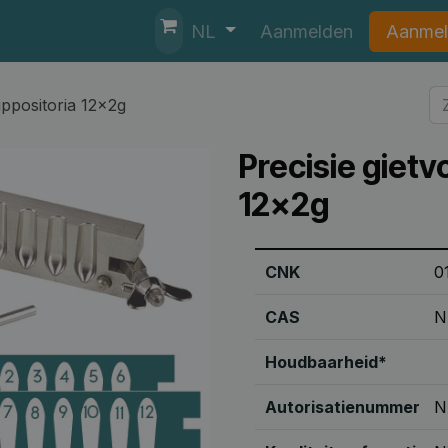
nten
Helpdesk
Aanmelden
Aanmel
NL
uppositoria 12x2g
Precisie gietv
12x2g
CNK
0
CAS
N
Houdbaarheid*
Autorisatienummer
N