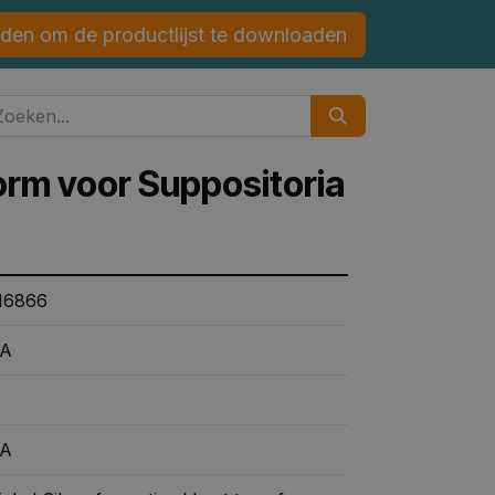
den om de productlijst te downloaden
orm voor Suppositoria
16866
A
A