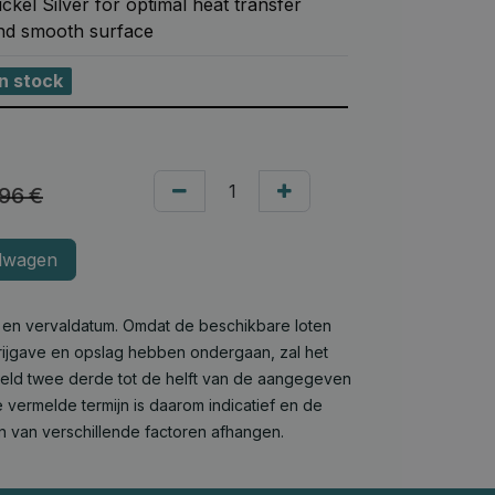
ickel Silver for optimal heat transfer
nd smooth surface
In stock
,96
€
lwagen
e en vervaldatum. Omdat de beschikbare loten
 vrijgave en opslag hebben ondergaan, zal het
deld twee derde tot de helft van de aangegeven
 vermelde termijn is daarom indicatief en de
n van verschillende factoren afhangen.