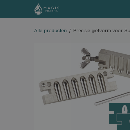
Overslaan naar inhoud
Shop
Contact
Docume
Alle producten
Precisie gietvorm voor S