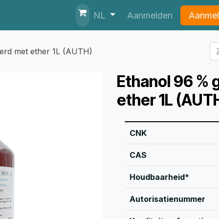
nten
Helpdesk
Aanmelden
Aanmel
NL
erd met ether 1L (AUTH)
Ethanol 96 % 
ether 1L (AUT
CNK
CAS
Houdbaarheid*
Autorisatienummer