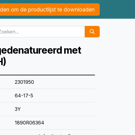
den om de productlijst te downloaden
gedenatureerd met
H)
2301950
64-17-5
3Y
1890R06364