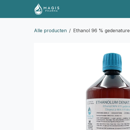
Overslaan naar inhoud
Shop
Contact
Docume
Alle producten
Ethanol 96 % gedenature