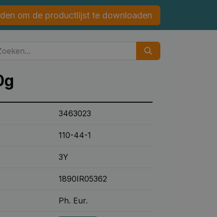
den om de productlijst te downloaden
0g
3463023
110-44-1
3Y
1890IR05362
Ph. Eur.