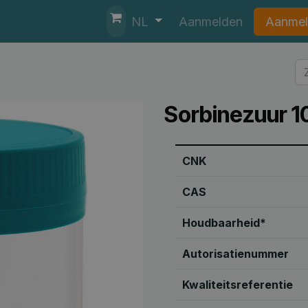
nten
Helpdesk
Aanmelden
Aanmel
NL
Sorbinezuur 1
CNK
CAS
Houdbaarheid*
Autorisatienummer
Kwaliteitsreferentie