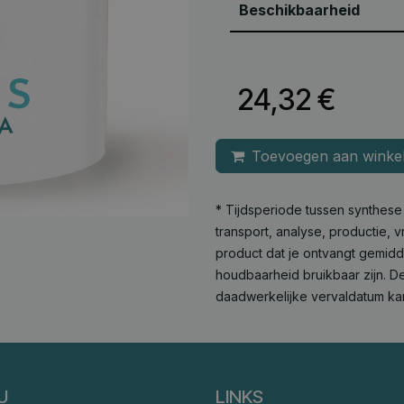
Beschikbaarheid
24,32
€
Toevoegen aan winke
* Tijdsperiode tussen synthes
transport, analyse, productie,
product dat je ontvangt gemid
houdbaarheid bruikbaar zijn. De
daadwerkelijke vervaldatum ka
U
LINKS