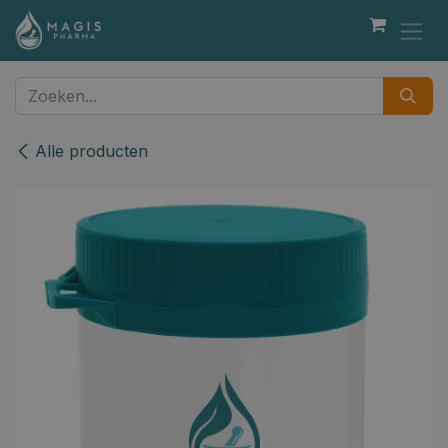
Overslaan naar inhoud
Alle producten