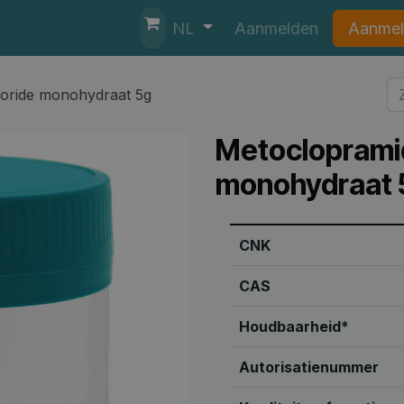
nten
Helpdesk
Aanmelden
Aanmel
NL
oride monohydraat 5g
Metocloprami
monohydraat 
CNK
CAS
Houdbaarheid*
Autorisatienummer