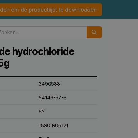
den om de productlijst te downloaden
de hydrochloride
5g
3490588
54143-57-6
5Y
1890IR06121