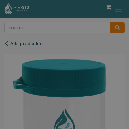
Overslaan naar inhoud
Alle producten