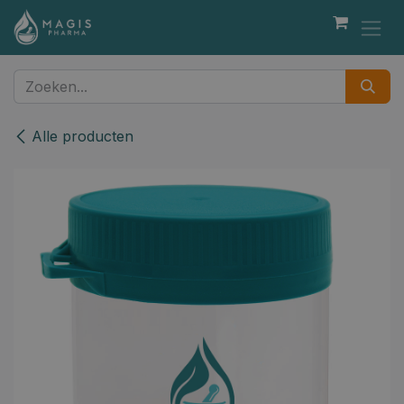
Overslaan naar inhoud
Alle producten