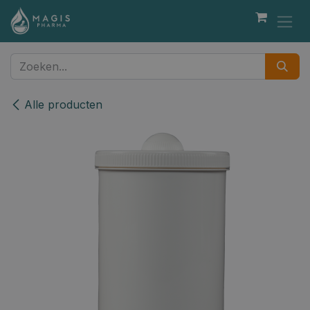
Overslaan naar inhoud
Alle producten