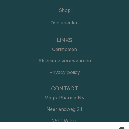
Shop
Documenten
LINKS
Certificaten
Algemene voorwaarden
Privacy policy
CONTACT
Magis-Pharma NV
Neerlandweg 24
2610 Wilrijk​​​