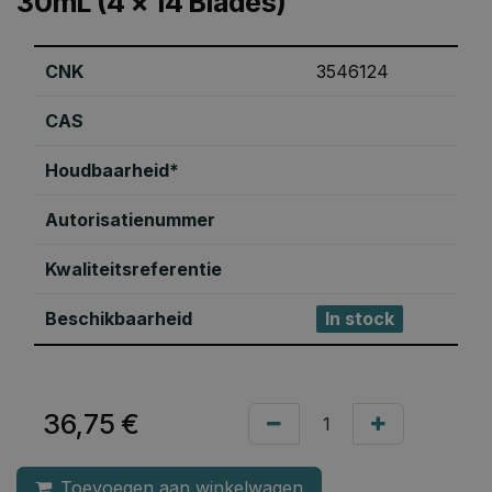
30mL (4 x 14 Blades)
CNK
3546124
CAS
Houdbaarheid*
Autorisatienummer
Kwaliteitsreferentie
Beschikbaarheid
In stock
36,75
€
Toevoegen aan winkelwagen