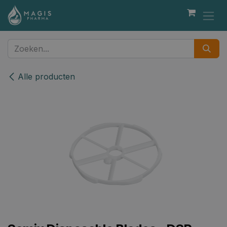
Overslaan naar inhoud
Alle producten