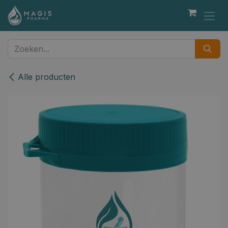
Overslaan naar inhoud
Alle producten