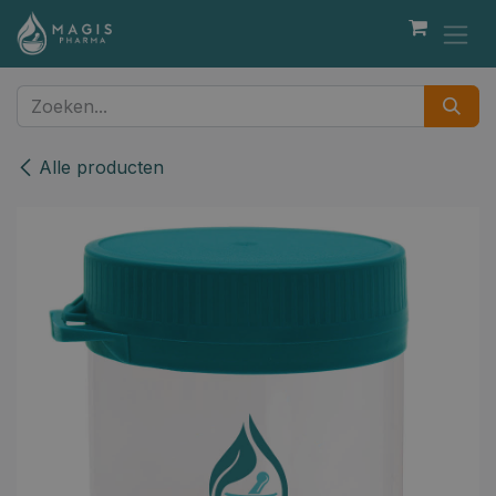
Overslaan naar inhoud
Alle producten