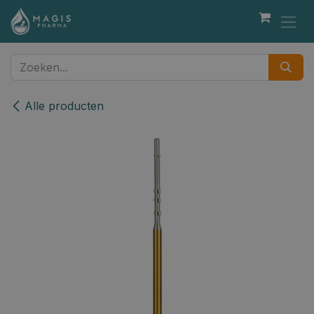
Overslaan naar inhoud
Alle producten