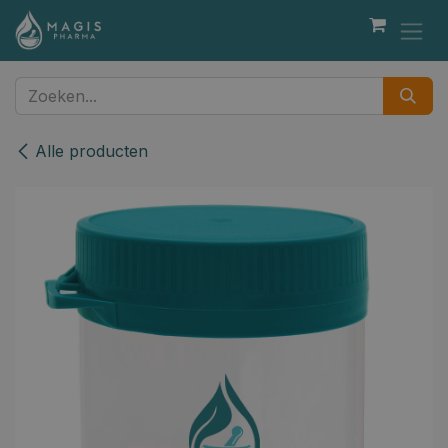
Overslaan naar inhoud
Alle producten