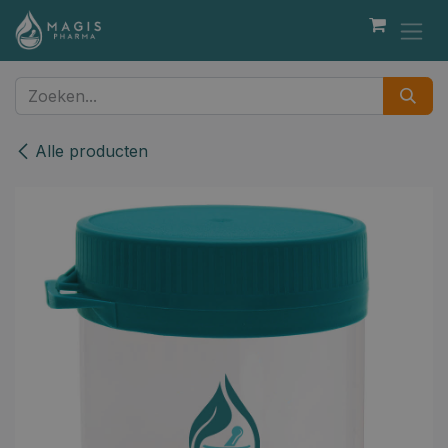
Overslaan naar inhoud
Alle producten