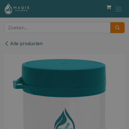
Overslaan naar inhoud
Alle producten