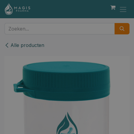
Overslaan naar inhoud
Alle producten