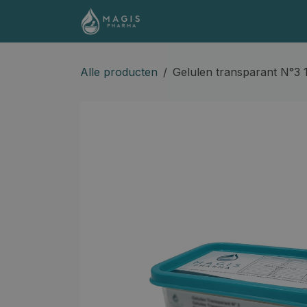
Overslaan naar inhoud
Shop
Contact
Docume
Alle producten
Gelulen transparant N°3 