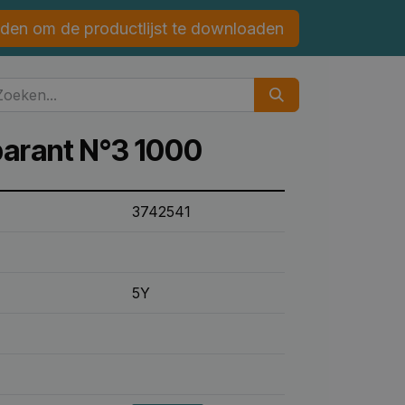
den om de productlijst te downloaden
parant N°3 1000
3742541
5Y