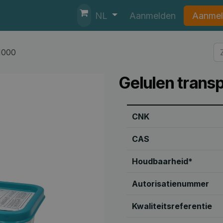
nten
Helpdesk
Aanmelden
Aanmel
NL
1000
Gelulen trans
CNK
CAS
Houdbaarheid*
Autorisatienummer
Kwaliteitsreferentie