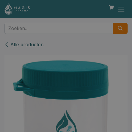
Overslaan naar inhoud
Alle producten