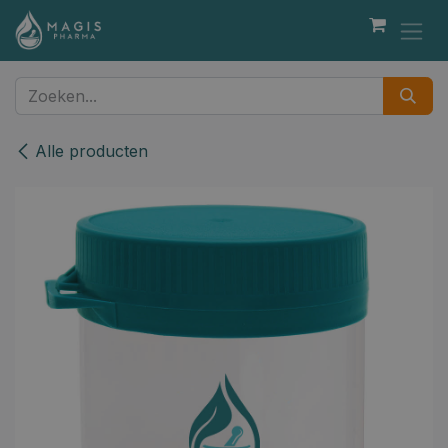
Overslaan naar inhoud
Alle producten