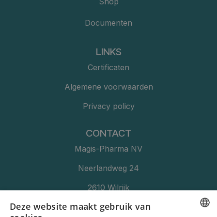
Shop
Documenten
LINKS
Certificaten
Algemene voorwaarden
Privacy policy
CONTACT
Magis-Pharma NV
Neerlandweg 24
2610 Wilrijk​​​
Deze website maakt gebruik van
+32 (3) 457 11 76