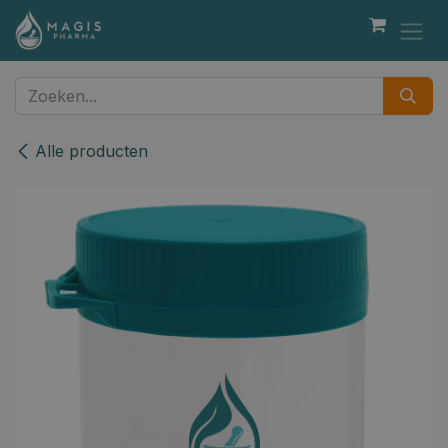
Overslaan naar inhoud
Alle producten