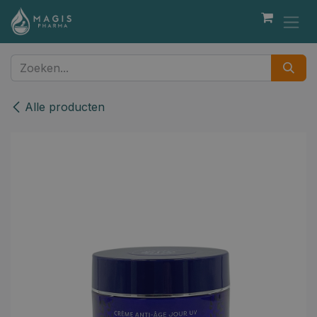
Overslaan naar inhoud
Alle producten