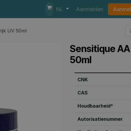
nten
Helpdesk
Aanmelden
Aanmel
NL
rijk UV 50ml
Sensitique AA
50ml
CNK
CAS
Houdbaarheid*
Autorisatienummer