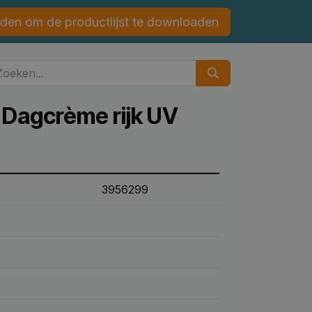
den om de productlijst te downloaden
 Dagcrème rijk UV
3956299