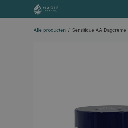
Overslaan naar inhoud
Shop
Contact
Docume
Alle producten
Sensitique AA Dagcrème 