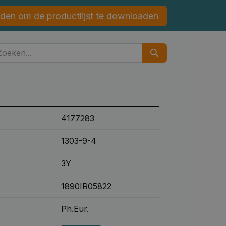
den om de productlijst te downloaden
4177283
1303-9-4
3Y
1890IR05822
Ph.Eur.