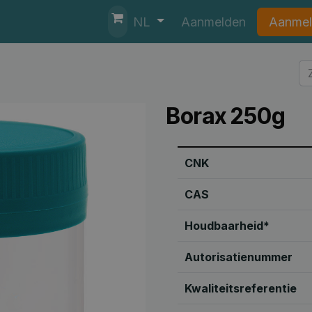
nten
Helpdesk
Aanmelden
Aanmel
NL
Borax 250g
CNK
CAS
Houdbaarheid*
Autorisatienummer
Kwaliteitsreferentie