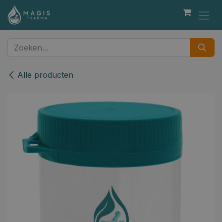
Overslaan naar inhoud
Alle producten