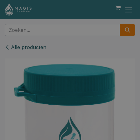
Overslaan naar inhoud
Alle producten