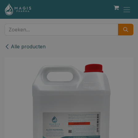
Overslaan naar inhoud
Alle producten