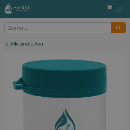
Overslaan naar inhoud
Alle producten