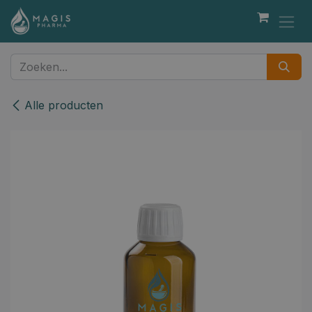
Overslaan naar inhoud
Alle producten