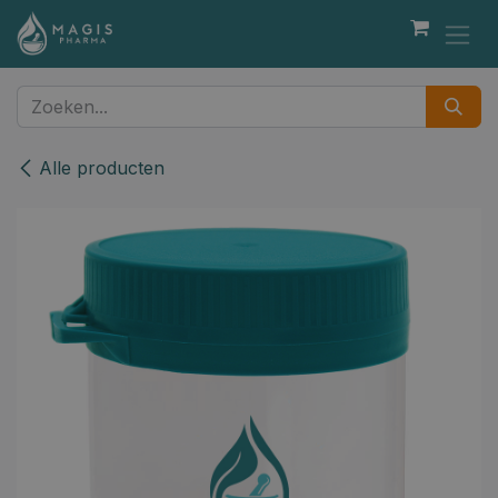
Overslaan naar inhoud
Alle producten