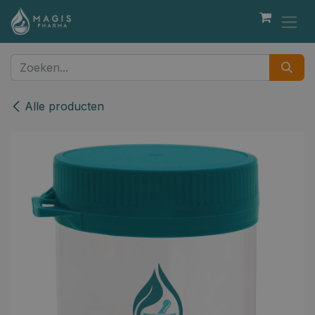
Overslaan naar inhoud
Alle producten