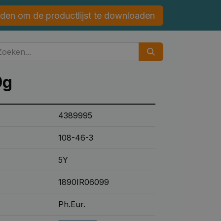
den om de productlijst te downloaden
0g
4389995
108-46-3
5Y
1890IR06099
Ph.Eur.