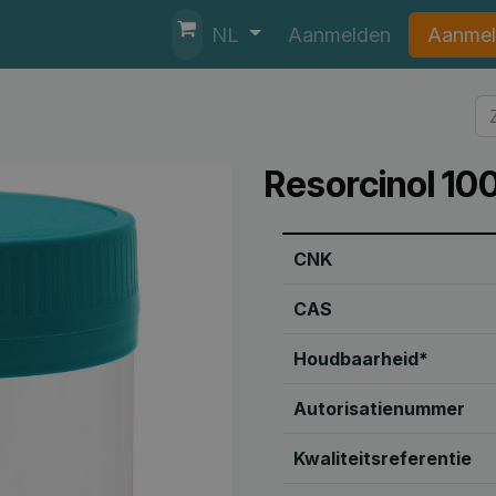
nten
Helpdesk
Aanmelden
Aanmel
NL
Resorcinol 10
CNK
CAS
Houdbaarheid*
Autorisatienummer
Kwaliteitsreferentie