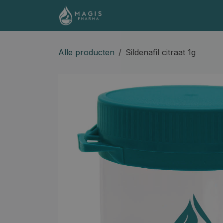
Overslaan naar inhoud
Shop
Contact
Docume
Alle producten
Sildenafil citraat 1g