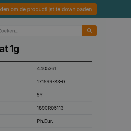
den om de productlijst te downloaden
at 1g
4405361
171599-83-0
5Y
1890R06113
Ph.Eur.