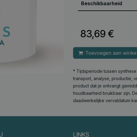
Beschikbaarheid
83,69
€
Toevoegen aan winke
* Tijdsperiode tussen synthes
transport, analyse, productie,
product dat je ontvangt gemid
houdbaarheid bruikbaar zijn. De
daadwerkelijke vervaldatum ka
U
LINKS