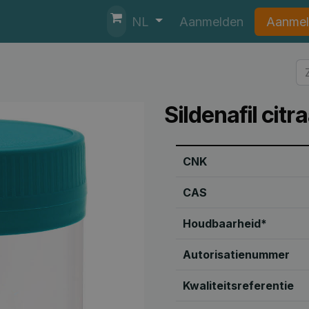
nten
Helpdesk
Aanmelden
Aanmel
NL
Sildenafil citra
CNK
CAS
Houdbaarheid*
Autorisatienummer
Kwaliteitsreferentie