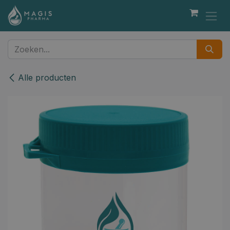
Overslaan naar inhoud
Alle producten