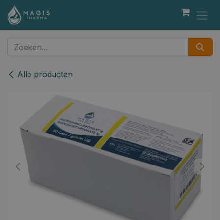
Overslaan naar inhoud
Alle producten