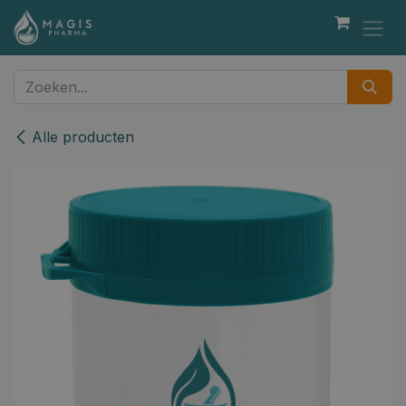
Overslaan naar inhoud
Alle producten