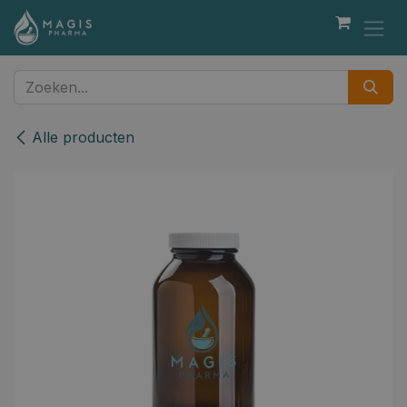
Overslaan naar inhoud
Alle producten