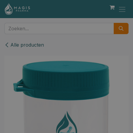
Overslaan naar inhoud
Alle producten