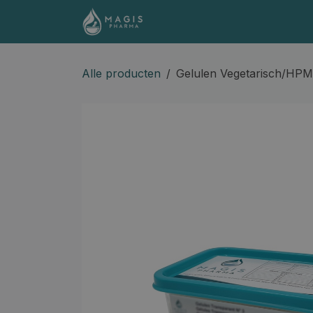
Overslaan naar inhoud
Shop
Contact
Docume
Alle producten
Gelulen Vegetarisch/HP