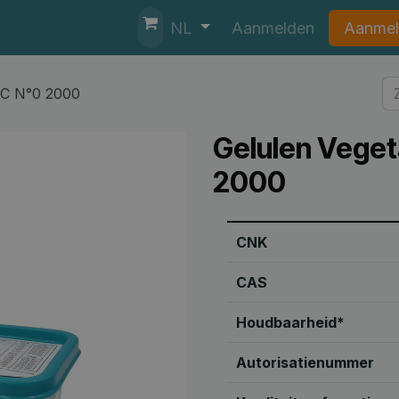
nten
Helpdesk
Aanmelden
Aanmel
NL
MC N°0 2000
Gelulen Vege
2000
CNK
CAS
Houdbaarheid*
Autorisatienummer