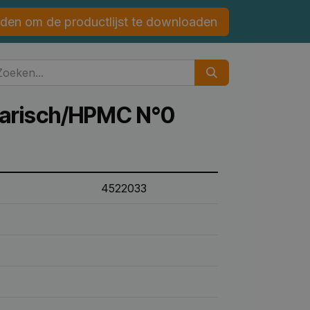
den om de productlijst te downloaden
tarisch/HPMC N°0
4522033