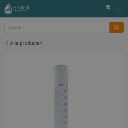
Overslaan naar inhoud
Alle producten