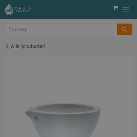
Overslaan naar inhoud
Alle producten