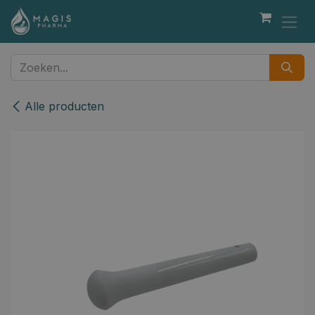
Overslaan naar inhoud
Alle producten