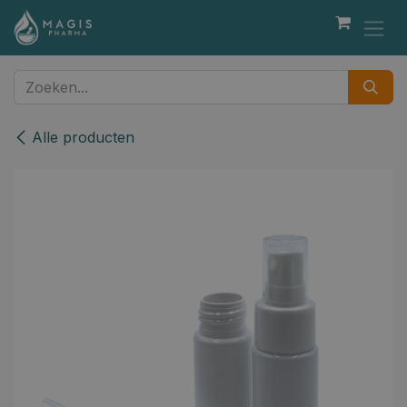
Overslaan naar inhoud
Alle producten