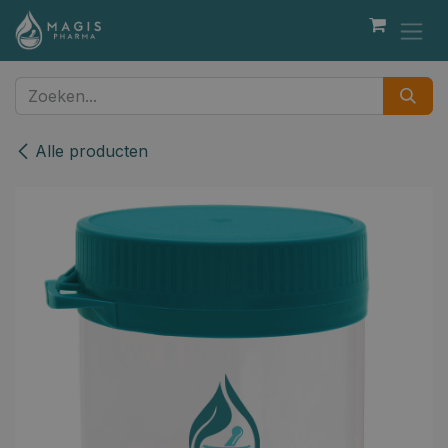
Overslaan naar inhoud
Alle producten