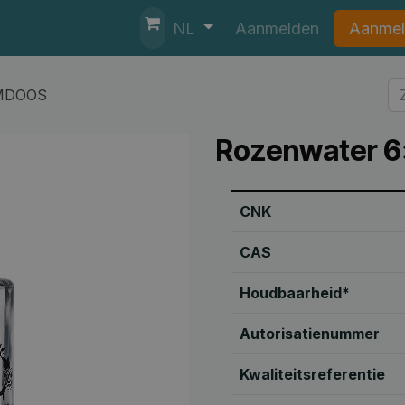
nten
Helpdesk
Aanmelden
Aanmel
NL
OMDOOS
Rozenwater
CNK
CAS
Houdbaarheid*
Autorisatienummer
Kwaliteitsreferentie