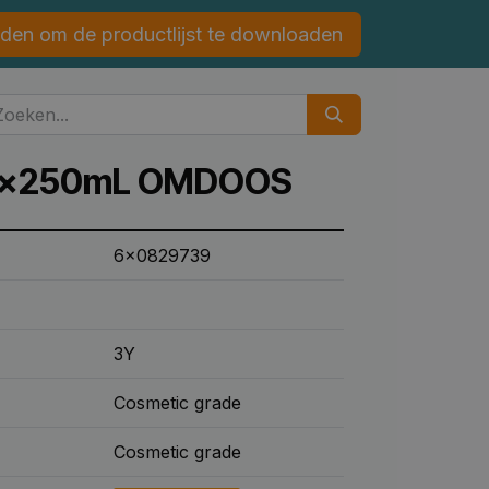
den om de productlijst te downloaden
 6x250mL OMDOOS
6x0829739
3Y
Cosmetic grade
Cosmetic grade