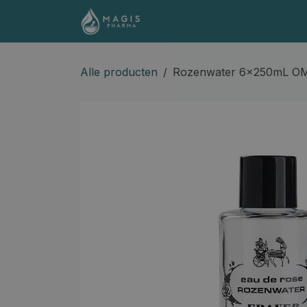
Overslaan naar inhoud
Shop
Contact
Docume
Alle producten
Rozenwater 6x250mL 