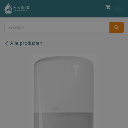
Overslaan naar inhoud
Alle producten