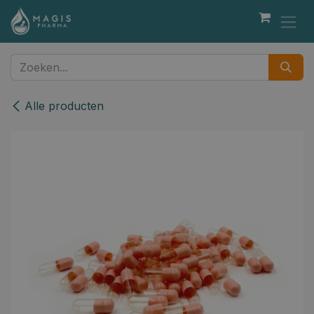
Overslaan naar inhoud
Alle producten